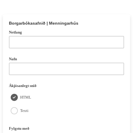
Borgarbókasafnið | Menningarhús
Netfang
Nafn
Ákjósanlegt snið
HTML
Texti
Fylgstu með