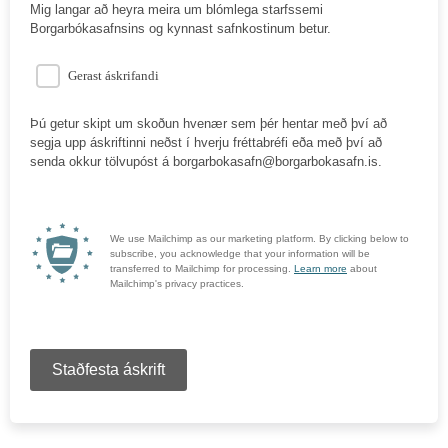
Mig langar að heyra meira um blómlega starfssemi
Borgarbókasafnsins og kynnast safnkostinum betur.
Gerast áskrifandi
Þú getur skipt um skoðun hvenær sem þér hentar með því að
segja upp áskriftinni neðst í hverju fréttabréfi eða með því að
senda okkur tölvupóst á borgarbokasafn@borgarbokasafn.is.
We use Mailchimp as our marketing platform. By clicking below to
subscribe, you acknowledge that your information will be
transferred to Mailchimp for processing.
Learn more
about
Mailchimp's privacy practices.